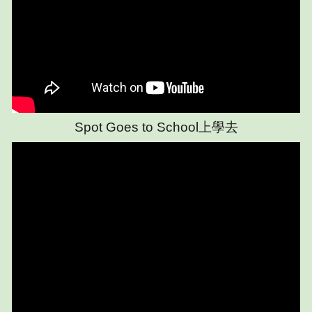
Spot Goes to School上學去