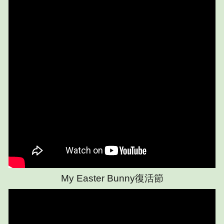
My Easter Bunny復活節