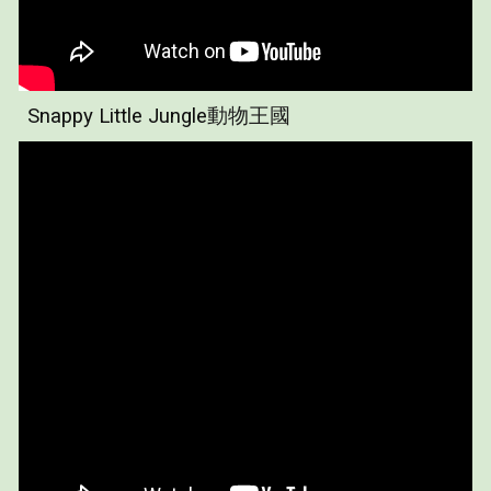
Snappy Little Jungle
動物王國